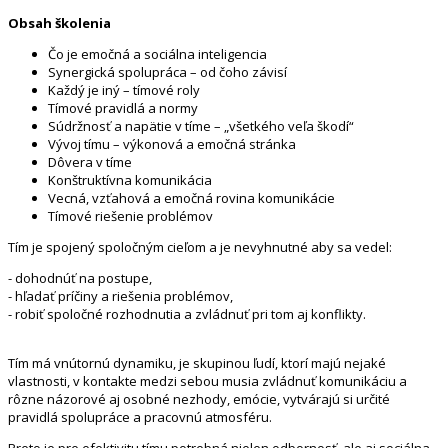
Obsah školenia
Čo je emočná a sociálna inteligencia
Synergická spolupráca – od čoho závisí
Každý je iný – tímové roly
Tímové pravidlá a normy
Súdržnosť a napätie v tíme – „všetkého veľa škodí“
Vývoj tímu – výkonová a emočná stránka
Dôvera v tíme
Konštruktívna komunikácia
Vecná, vzťahová a emočná rovina komunikácie
Tímové riešenie problémov
Tím je spojený spoločným cieľom a je nevyhnutné aby sa vedel:
- dohodnúť na postupe,
- hľadať príčiny a riešenia problémov,
- robiť spoločné rozhodnutia a zvládnuť pri tom aj konflikty.
Tím má vnútornú dynamiku, je skupinou ľudí, ktorí majú nejaké
vlastnosti, v kontakte medzi sebou musia zvládnuť komunikáciu a
rôzne názorové aj osobné nezhody, emócie, vytvárajú si určité
pravidlá spolupráce a pracovnú atmosféru.
Preto je pre efektivitu tímu potrebná nielen odbornosť, ale aj sociálna