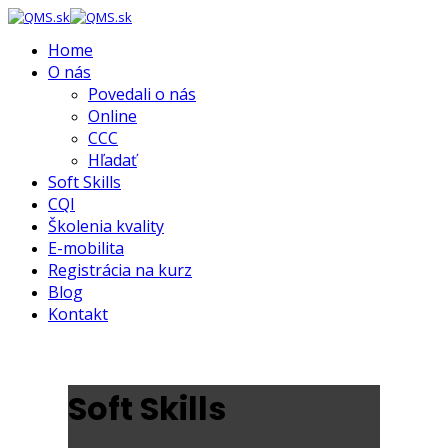
Home
O nás
Povedali o nás
Online
CCC
Hľadať
Soft Skills
CQI
Školenia kvality
E-mobilita
Registrácia na kurz
Blog
Kontakt
Soft Skills