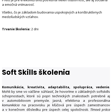
a emočná vnímavosť.
Všetko, čo je základom budovania uspokojivých a konštruktívnych
medziľudských vzťahov.
Trvanie školenia:
2 dni
Soft Skills školenia
Komunikácia, kreativita, adaptabilita, spolupráca, vedenie
.
Mohli by sme vo väčšine súhlasiť, že hovoríme o základných softskills
schopnostiach, ktoré sú popri technických znalostiach potrebné aj
v automobilovom priemysle. Jasná, efektívna a profesionálna
komunikácia
na pracovisku je kľúčová pre úspech zamestnancov
a v konečnom dôsledku pre úspech celej spoločnosti.
Tímová práca