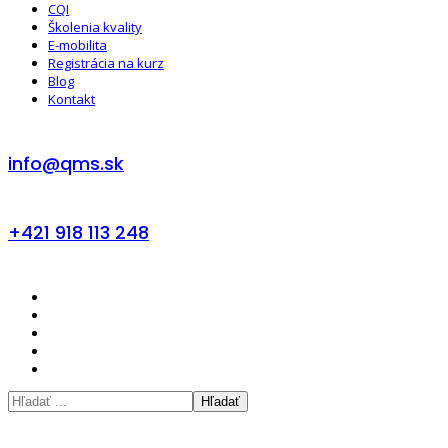
CQI
Školenia kvality
E-mobilita
Registrácia na kurz
Blog
Kontakt
info@qms.sk
+421 918 113 248
Hľadať