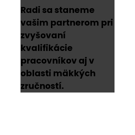
Radi sa staneme
vašim partnerom pri
zvyšovaní
kvalifikácie
pracovníkov aj v
oblasti mäkkých
zručností.