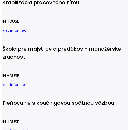
Stabilizácia pracovného tímu
IN HOUSE
viac informácií
Škola pre majstrov a predákov - manažérske
zručnosti
IN HOUSE
viac informácií
Tieňovanie s koučingovou spätnou väzbou
IN HOUSE