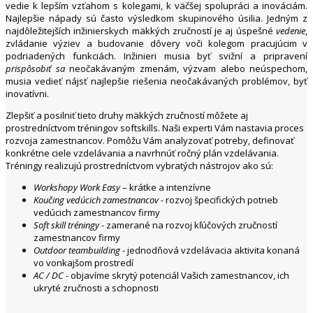
vedie k lepším vzťahom s kolegami, k väčšej spolupráci a inováciám.
Najlepšie nápady sú často výsledkom skupinového úsilia. Jedným z
najdôležitejších inžinierskych mäkkých zručností je aj úspešné
vedenie
,
zvládanie výziev a budovanie dôvery voči kolegom pracujúcim v
podriadených funkciách. Inžinieri musia byť svižní a pripravení
prispôsobiť sa
neočakávaným zmenám, výzvam alebo neúspechom,
musia vedieť nájsť najlepšie riešenia neočakávaných problémov, byť
inovatívni.
Zlepšiť a posilniť tieto druhy mäkkých zručností môžete aj
prostredníctvom tréningov softskills. Naši experti Vám nastavia proces
rozvoja zamestnancov. Pomôžu Vám analyzovať potreby, definovať
konkrétne ciele vzdelávania a navrhnúť ročný plán vzdelávania.
Tréningy realizujú prostredníctvom vybratých nástrojov ako sú:
Workshopy Work Easy
– krátke a intenzívne
Koučing vedúcich zamestnancov
- rozvoj špecifických potrieb
vedúcich zamestnancov firmy
Soft skill tréningy
- zamerané na rozvoj kľúčových zručností
zamestnancov firmy
Outdoor teambuilding
- jednodňová vzdelávacia aktivita konaná
vo vonkajšom prostredí
AC / DC -
objavíme skrytý potenciál Vašich zamestnancov, ich
ukryté zručnosti a schopnosti